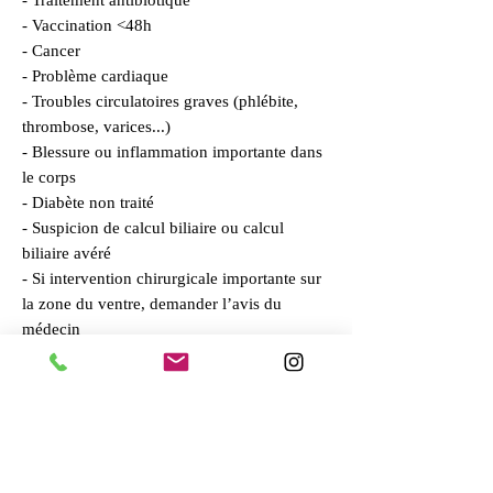
- Traitement antibiotique
- Vaccination <48h
- Cancer
- Problème cardiaque
- Troubles circulatoires graves (phlébite,
thrombose, varices...)
- Blessure ou inflammation importante dans
le corps
- Diabète non traité
- Suspicion de calcul biliaire ou calcul
biliaire avéré
- Si intervention chirurgicale importante sur
la zone du ventre, demander l’avis du
médecin
Maladie de Crohn / rectocolite
hémorragique.
En cas de doute et si vous présenter l'une
ou plusieurs de ces contres-indications,
n'hésitez pas à me contacter pour en