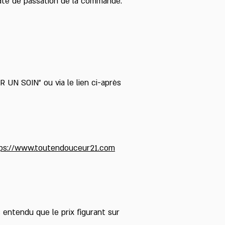
a date de passation de la commande.
 UN SOIN” ou via le lien ci-après
ps://www.toutendouceur21.com
entendu que le prix figurant sur